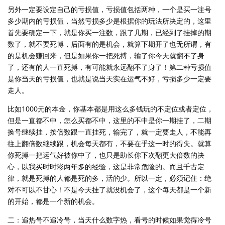
另外一定要设定自己的亏损值，亏损值包括两种，一个是买一注号
多少期内的亏损值，当然亏损多少是根据你的玩法所决定的，这里
首先要确定一下，就是你买一注数，跟了几期，已经到了挂掉的期
数了，就不要死博，后面有的是机会，就算下期开了也无所谓，有
的是机会赚回来，但是如果你一把死搏，输了你今天就翻不了身
了，还有的人一直死搏，有可能就永远翻不了身了！第二种亏损值
是你当天的亏损值，也就是说当天实在运气不好，亏损多少一定要
走人。
比如1000元的本金，你基本都是用这么多钱玩的不定位或者定位，
但是一直都不中，怎么买都不中，这里的不中是你一期挂了，二期
换号继续挂，按倍数跟一直挂死，输完了，就一定要走人，不能再
往上翻倍数继续跟，机会每天都有，不要在乎这一时的得失。就算
你死搏一把运气好被你中了，也只是助长你下次翻更大倍数的决
心，以我买时时彩两年多的经验，这是非常危险的。而且千古定
律，就是死搏的人都是死的多，活的少。所以一定，必须记住：绝
对不可以不甘心！不是今天挂了就没机会了，这个每天都是一个新
的开始，都是一个新的机会。
二：追热号不追冷号，当天什么数字热，看号的时候如果觉得冷号