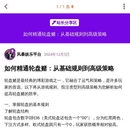
1
/
1
条
站长分享区
如何精通轮盘赌：从基础规则到高级策略
风暴娱乐平台
2024年12月5日
如何精通轮盘赌：从基础规则到高级策略
轮盘赌是最经典的博彩游戏之一，它融合了运气和策略，是许多玩
家的首选。以下将从游戏规则、投注类型到高级策略为您解析如何
提高轮盘赌的胜率。
一、掌握轮盘的基本规则
了解轮盘结构
轮盘包含数字0到36（美式轮盘还包含一个“00”），分为红黑两色，
下注方式多样。欧式轮盘因只有一个0，玩家获胜概率相对较高。