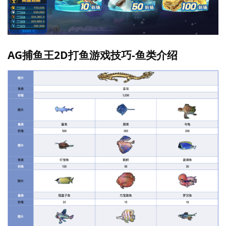
AG捕鱼王2D打鱼游戏技巧-鱼类介绍