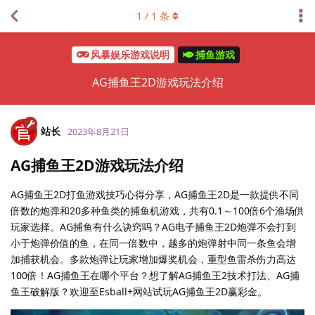
1
/
1
条
风暴娱乐游戏说明
捕鱼游戏
AG捕鱼王2D游戏玩法介绍
站长
2023年8月21日
AG捕鱼王2D游戏玩法介绍
AG捕鱼王2D打鱼游戏技巧心得分享，AG捕鱼王2D是一款提供不同
倍数的炮弹和20多种鱼类的捕鱼机游戏，共有0.1～100倍6个渔场供
玩家选择。AG捕鱼有什么诀窍吗？AG电子捕鱼王2D炮弹不会打到
小于炮弹价值的鱼，在同一倍数中，越多的炮弹射中同一条鱼会增
加捕获机会。多款炮弹让玩家增加爆奖机会，重型鱼雷杀伤力高达
100倍！AG捕鱼王在哪个平台？想了解AG捕鱼王2技术打法、AG捕
鱼王破解版？欢迎至Esball+网站试玩AG捕鱼王2D赢彩金。