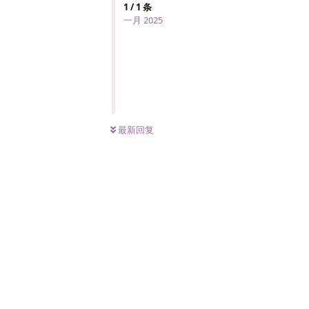
1
/
1
条
一月 2025
最新回复