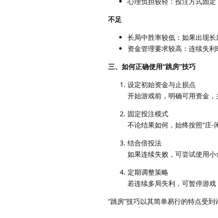
心理负担较轻：投注方式固定
不足
长局中胜率较低：如果出现长
资金管理要求较高：连续失利
三、如何正确使用“跳房”技巧
设定初始资金与止损点
开始游戏前，明确可用资金，
固定投注模式
不论结果如何，始终按照“庄-
结合倍投法
如果连续失败，可尝试使用小
定期调整策略
若连续多局失利，可暂停游戏
“跳房”技巧以其简单易行的特点受