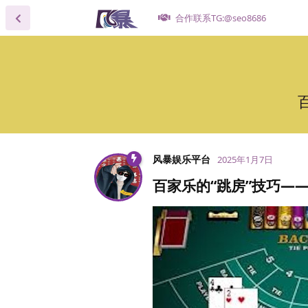
合作联系TG:@seo8686
风暴娱乐平台
2025年1月7日
百家乐的“跳房”技巧—