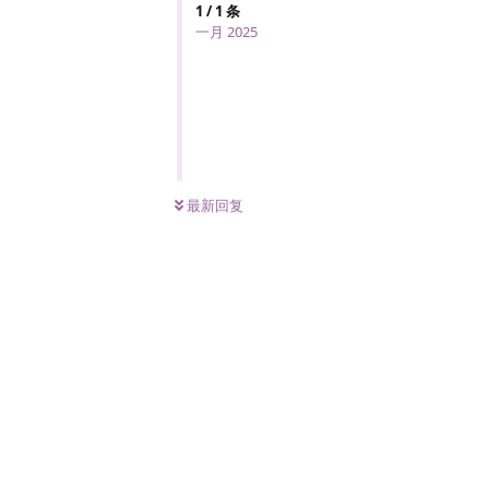
1
/
1
条
一月 2025
最新回复