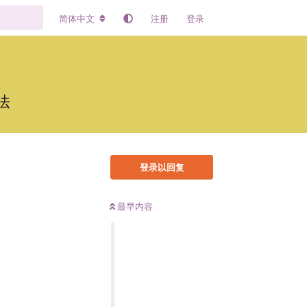
简体中文
注册
登录
法
登录以回复
最早内容