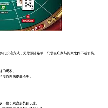
奏的投注方式，无需跟随路单，只需在庄家与闲家之间不断切换。
析的玩家。
均衡原理来提高胜率。
或不擅长观察趋势的玩家。