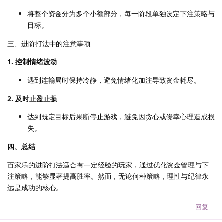
将整个资金分为多个小额部分，每一阶段单独设定下注策略与
目标。
三、进阶打法中的注意事项
1. 控制情绪波动
遇到连输局时保持冷静，避免情绪化加注导致资金耗尽。
2. 及时止盈止损
达到既定目标后果断停止游戏，避免因贪心或侥幸心理造成损
失。
四、总结
百家乐的进阶打法适合有一定经验的玩家，通过优化资金管理与下
注策略，能够显著提高胜率。然而，无论何种策略，理性与纪律永
远是成功的核心。
回复