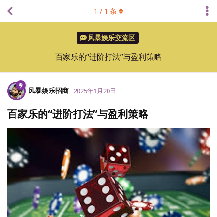
1
/
1
条
风暴娱乐交流区
百家乐的“进阶打法”与盈利策略
风暴娱乐招商
2025年1月20日
百家乐的“进阶打法”与盈利策略