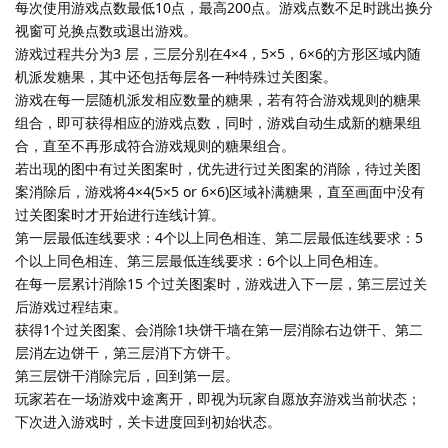
每次使用游戏点数最低10点，最高200点。游戏点数不足时跳出换分
视窗可兑换点数或退出游戏。
游戏过程共分为3 层，三层分别在4×4，5×5，6×6的方形区域内随
机派发糖果，其中还包括每层各一种特殊过关图案。
游戏在每一层随机派发相应数量的糖果，若有符合游戏规则的糖果
组合，即可获得相应的游戏点数，同时，游戏自动生成新的糖果组
合，直至不再形成符合游戏规则的糖果组合。
若出现的图中有过关图案时，优先进行过关图案的消除，待过关图
案消除后，游戏将4×4(5×5 or 6×6)区域补满糖果，直至画面中没有
过关图案时才开始进行连线计算。
第一层最低连线要求：4个以上同色相连、第二层最低连线要求：5
个以上同色相连、第三层最低连线要求：6个以上同色相连。
在每一层累计消除15 个过关图案时，游戏进入下一层，第三层过关
后游戏过程结束。
获得1个过关图案、会消除1块饼干墙在第一层消除右边饼干、第二
层消左边饼干，第三层消下方饼干。
第三层饼干消除完后，回到第一层。
玩家若在一场游戏中途离开，即视为玩家自愿放弃游戏当前状态；
下次进入游戏时，关卡进度回到初始状态。