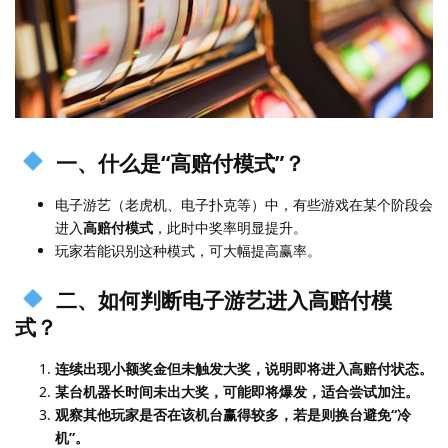
一、什么是“高赔付模式”？
电子游艺（老虎机、电子扑克等）中，有些游戏在某个阶段会
进入
高赔付模式
，此时中奖率明显提升。
玩家若能识别这种模式，可大幅提高赢率。
二、如何判断电子游艺进入高赔付模
式？
连续出现小额奖金但未触发大奖，说明即将进入高赔付状态。
某台机器长时间未出大奖，可能即将爆发，适合尝试加注。
观察其他玩家是否在该机台赢得较多，若是则换台避免“冷
机”。