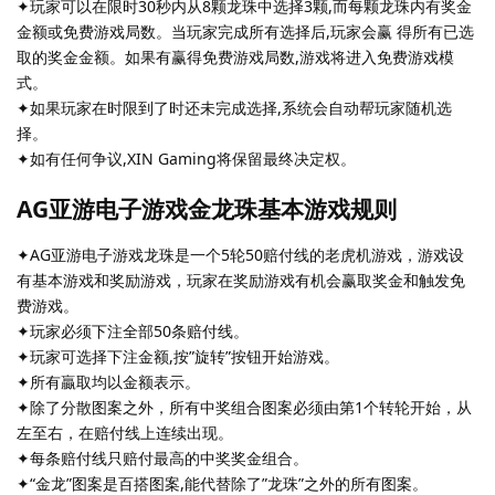
✦玩家可以在限时30秒内从8颗龙珠中选择3颗,而每颗龙珠内有奖金
金额或免费游戏局数。当玩家完成所有选择后,玩家会赢 得所有已选
取的奖金金额。如果有赢得免费游戏局数,游戏将进入免费游戏模
式。
✦如果玩家在时限到了时还未完成选择,系统会自动帮玩家随机选
择。
✦如有任何争议,XIN Gaming将保留最终决定权。
AG亚游电子游戏金龙珠基本游戏规则
✦AG亚游电子游戏龙珠是一个5轮50赔付线的老虎机游戏，游戏设
有基本游戏和奖励游戏，玩家在奖励游戏有机会赢取奖金和触发免
费游戏。
✦玩家必须下注全部50条赔付线。
✦玩家可选择下注金额,按”旋转”按钮开始游戏。
✦所有贏取均以金额表示。
✦除了分散图案之外，所有中奖组合图案必须由第1个转轮开始，从
左至右，在赔付线上连续出现。
✦每条赔付线只赔付最高的中奖奖金组合。
✦“金龙”图案是百搭图案,能代替除了”龙珠”之外的所有图案。