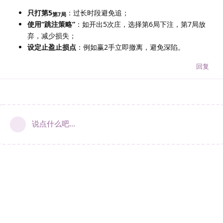
只打第5
：过长时段避免追；
第7局
使用“跳注策略”
：如开出5次庄，选择第6局下注，第7局放
弃，减少损失；
设定止盈止损点
：例如赢2手立即撤离，避免深陷。
回复
说点什么吧...