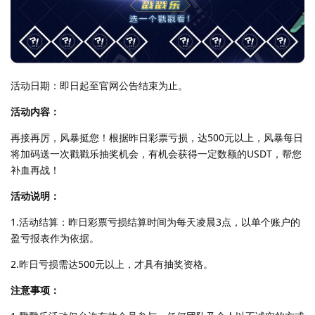
活动日期：即日起至官网公告结束为止。
活动内容：
再接再厉，风暴挺您！根据昨日彩票亏损，达500元以上，风暴每日
将加码送一次戳戳乐抽奖机会，有机会获得一定数额的USDT，帮您
补血再战！
活动说明：
1.活动结算：昨日彩票亏损结算时间为每天凌晨3点，以单个账户的
盈亏报表作为依据。
2.昨日亏损需达500元以上，才具有抽奖资格。
注意事项：