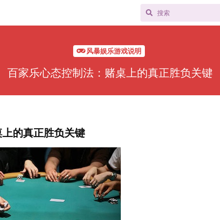
风暴娱乐游戏说明
百家乐心态控制法：赌桌上的真正胜负关键
桌上的真正胜负关键