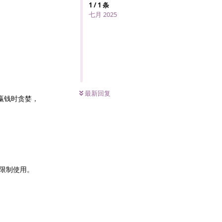
1
/
1
条
七月 2025
最新回复
赢钱时贪婪，
限制使用。
回复