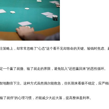
注策略上，却常常忽略了“心态”这个看不见却致命的关键。输钱时焦虑、
定一个赢了就撤、输了就走的界限，避免陷入“还想赢回来”的恶性循环。
智地翻倍下注。这种方式虽然偶尔能救急，但长期来看极不稳定，应严格
“输了就停”的心理习惯，才能减少大起大落，提高整体盈利率。