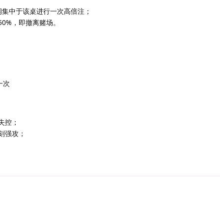
润集中于该桌进行一次高倍注；
50%，即撤离赌场。
一次
失控；
刻强攻；