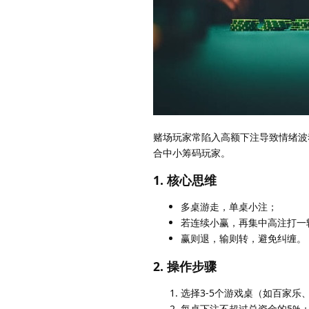
赌场玩家常陷入高额下注导致情绪波
合中小筹码玩家。
1. 核心思维
多桌游走，单桌小注；
若连续小赢，再集中高注打一
赢则退，输则转，避免纠缠。
2. 操作步骤
选择3-5个游戏桌（如百家乐
每桌下注不超过总资金的5%