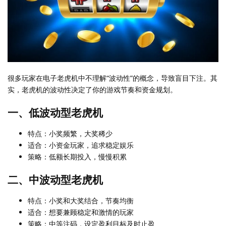
很多玩家在电子老虎机中不理解“波动性”的概念，导致盲目下注。其
实，老虎机的波动性决定了你的游戏节奏和资金规划。
一、低波动型老虎机
特点：小奖频繁，大奖稀少
适合：小资金玩家，追求稳定娱乐
策略：低额长期投入，慢慢积累
二、中波动型老虎机
特点：小奖和大奖结合，节奏均衡
适合：想要兼顾稳定和激情的玩家
策略：中等注码，设定盈利目标及时止盈