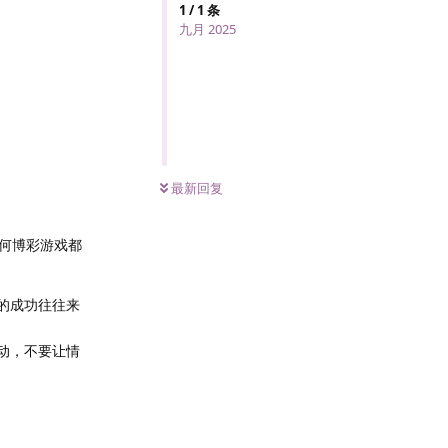
1
/
1
条
九月 2025
最新回复
何博彩游戏都
的成功往往来
动，不要让情