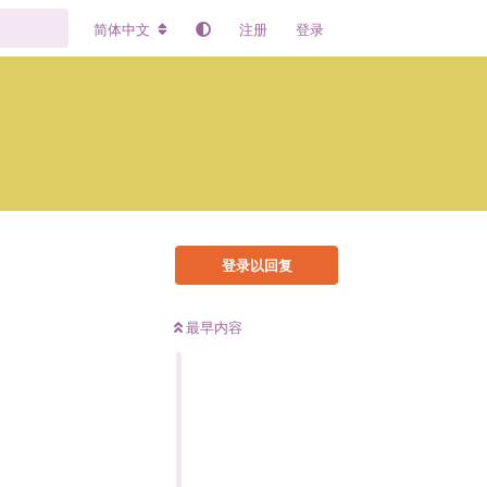
简体中文
注册
登录
登录以回复
最早内容