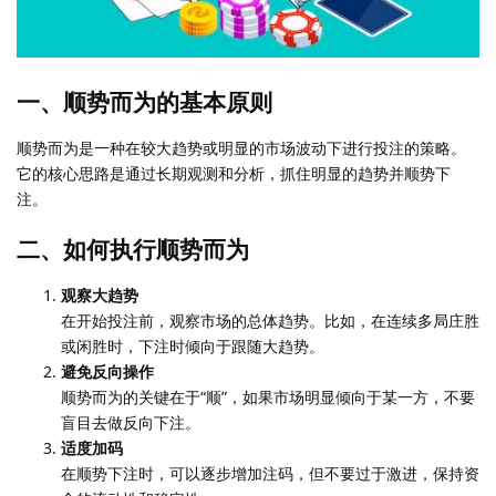
一、顺势而为的基本原则
顺势而为是一种在较大趋势或明显的市场波动下进行投注的策略。
它的核心思路是通过长期观测和分析，抓住明显的趋势并顺势下
注。
二、如何执行顺势而为
观察大趋势
在开始投注前，观察市场的总体趋势。比如，在连续多局庄胜
或闲胜时，下注时倾向于跟随大趋势。
避免反向操作
顺势而为的关键在于“顺”，如果市场明显倾向于某一方，不要
盲目去做反向下注。
适度加码
在顺势下注时，可以逐步增加注码，但不要过于激进，保持资