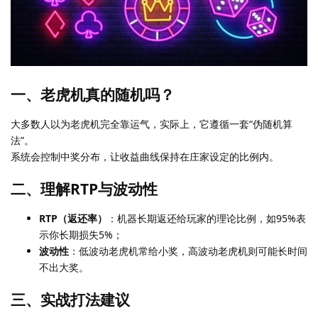
一、老虎机真的随机吗？
大多数人以为老虎机完全靠运气，实际上，它遵循一套“伪随机算
法”。
系统会控制中奖分布，让收益曲线保持在庄家设定的比例内。
二、理解RTP与波动性
RTP（返还率）
：机器长期返还给玩家的理论比例，如95%表
示你长期损失5%；
波动性
：低波动老虎机常给小奖，高波动老虎机则可能长时间
不出大奖。
三、实战打法建议