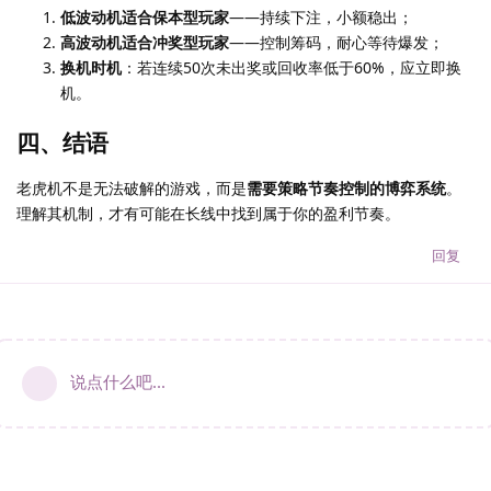
低波动机适合保本型玩家
——持续下注，小额稳出；
高波动机适合冲奖型玩家
——控制筹码，耐心等待爆发；
换机时机
：若连续50次未出奖或回收率低于60%，应立即换
机。
四、结语
老虎机不是无法破解的游戏，而是
需要策略节奏控制的博弈系统
。
理解其机制，才有可能在长线中找到属于你的盈利节奏。
回复
说点什么吧...