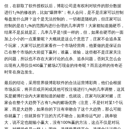
但，在获取了软件授权以后，博彩公司是有权利对软件的部分数据
进行1
%的修改的，比如“爆牌率”；有人会问，是不是庄家可以控制
2
每盘发什么牌？这个是无法控制的，一切都是随机的，但庄家可以
控制的是在1
%的范围内进行合理的几率调节！大家都知道抛硬币，
2
结果不是反就是正，几率几乎是1摸一样的，但，如果在硬币的一面
加上小小的一点重量呢？大概就是这么个意思了，庄家不会追杀某
个玩家，大家可以把庄家看作一个市场经营商，他要做的是保证自
己在整个市场的大前提下赢利，谁赢，谁输，这些都不是庄家关注
的问题，所以也不存在大家讨论的点杀、追杀问题，否则又怎么会
出现有人用仅仅400赢了赌场2万现金的传奇呢？而且这样的传奇还
时常在身边发生。
最后的结论，采用世界级博彩软件的合法运营博彩商，他们会根据
市场反应，将开庄或开闲或其他可投注项进行1
%的几率调整，这其
2
实是赌博行业内大家都知道的秘密，也就说，庄家与玩家对赌，庄
家会在整个大趋势下占有1
%的赌场优势（注意，不是针对某1个玩
2
家，而是大趋势，如果你的下注有幸吻合了这个大趋势，那么可能
你就赢了；但就算你下注的方式不吻合，如果你运气好，跳单较
大，说不定也能输小赢大，没有100%赢的方法，这点不仅是对玩
家，对赌场也是一样！）因此，选择世界级平台，选择合法运营公