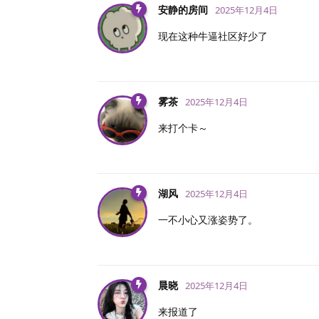
安静的房间
2025年12月4日
现在这种牛逼社区好少了
雾茶
2025年12月4日
来打个卡～
湖风
2025年12月4日
一不小心又涨姿势了。
晨晓
2025年12月4日
来报道了