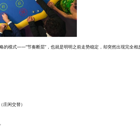
略的模式——“节奏断层”，也就是明明之前走势稳定，却突然出现完全相
（庄闲交替）
。