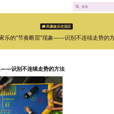
风暴娱乐交流区
家乐的“节奏断层”现象——识别不连续走势的
象——识别不连续走势的方法