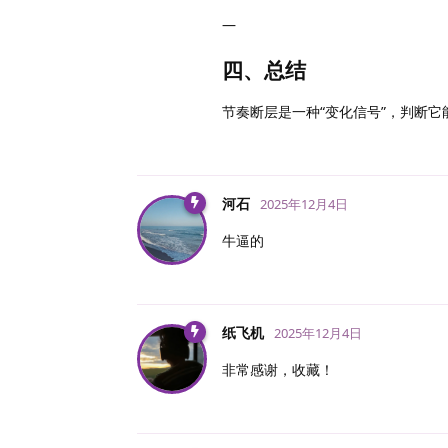
—
四、总结
节奏断层是一种“变化信号”，判断
河石
2025年12月4日
牛逼的
纸飞机
2025年12月4日
非常感谢，收藏！