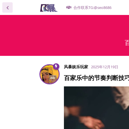
合作联系TG:@seo8686
风暴娱乐玩家
2025年12月19日
百家乐中的节奏判断技巧