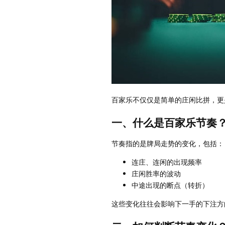
百家乐不仅仅是简单的庄闲比拼，更
一、什么是百家乐节奏
节奏指的是牌局走势的变化，包括：
连庄、连闲的出现频率
庄闲胜率的波动
中途出现的断点（转折）
这些变化往往会影响下一手的下注方