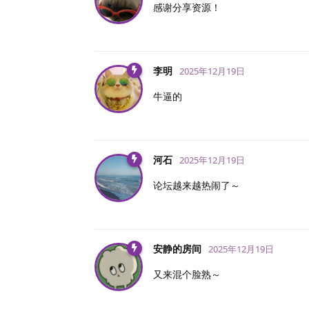
感谢分享资源！
李明
2025年12月19日
牛逼的
河石
2025年12月19日
论坛越来越热闹了～
安静的房间
2025年12月19日
又来混个脸熟～