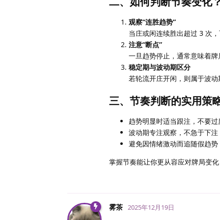
二、如何判断节奏变化
观察“连胜趋势”
当庄或闲连续胜出超过 3 次
注意“断点”
一旦趋势停止，通常意味着牌
稳定期与波动期区分
若轮流开庄开闲，则属于波动
三、节奏判断的实用策
趋势明显时适当跟注，不要过
波动期专注观察，不急于下注
避免因情绪激动而追随假趋势
掌握节奏能让你更从容应对牌局变化
雾茶
2025年12月19日