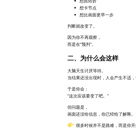
想抓转折
想卡节点
想比画面更早一步
判断就改变了。
因为你不再观察，
而是在“预判”。
二、为什么会这样
大脑天生讨厌等待。
当结果还没出现时，人会产生不适，
于是你会：
“这次应该要变了吧。”
但问题是，
画面还没给信息，你已经给了解释。
很多时候并不是路难，而是你开