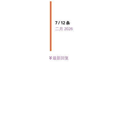
7
/
12
条
二月 2026
最新回复