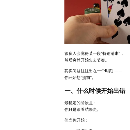
很多人会觉得某一段“特别清晰”，
然后突然开始失去节奏。
其实问题往往出在一个时刻 ——
你开始想“提前”。
一、什么时候开始出错
最稳定的阶段是：
你只是跟着结果走。
但当你开始：