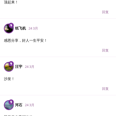
顶起来！
回复
纸飞机
24 3月
感恩分享，好人一生平安！
回复
汪宇
24 3月
沙发！
回复
河石
24 3月