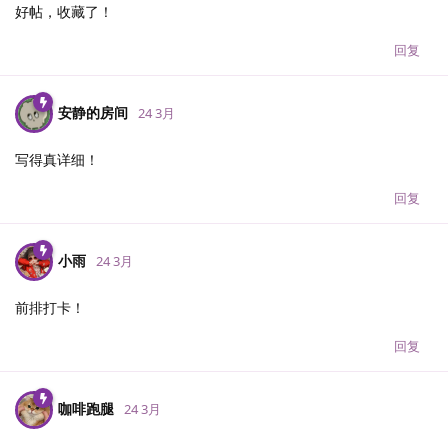
好帖，收藏了！
回复
安静的房间
24 3月
写得真详细！
回复
小雨
24 3月
前排打卡！
回复
咖啡跑腿
24 3月