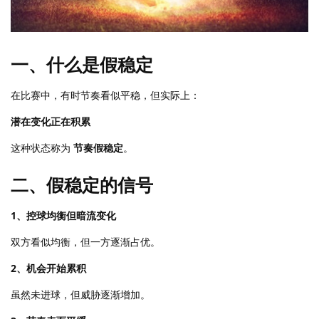
一、什么是假稳定
在比赛中，有时节奏看似平稳，但实际上：
潜在变化正在积累
这种状态称为
节奏假稳定
。
二、假稳定的信号
1、控球均衡但暗流变化
双方看似均衡，但一方逐渐占优。
2、机会开始累积
虽然未进球，但威胁逐渐增加。