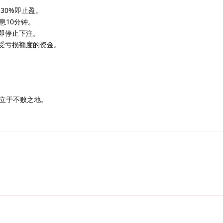
-30%即止盈。
息10分钟。
即停止下注。
受亏损额度的资金。
立于不败之地。