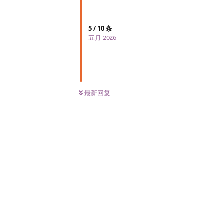
5
/
10
条
五月 2026
最新回复