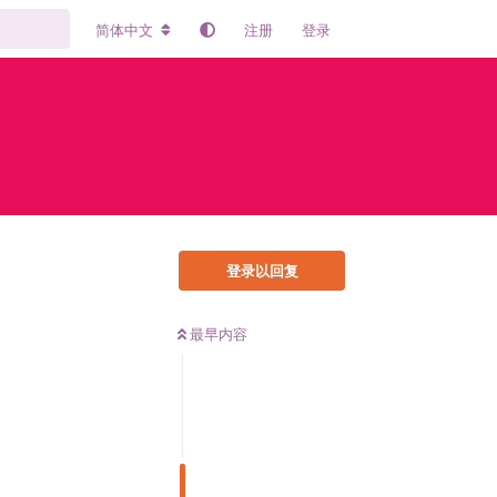
简体中文
注册
登录
登录以回复
最早内容