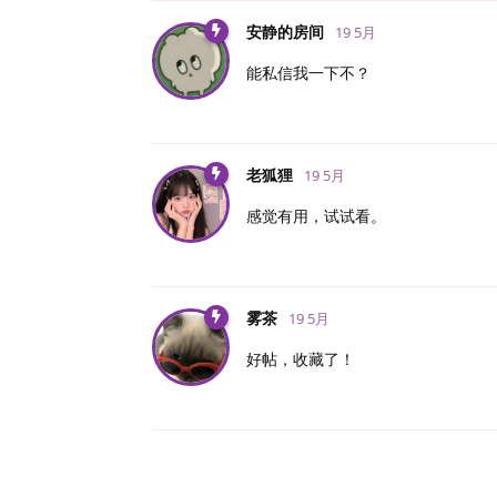
安静的房间
19 5月
能私信我一下不？
老狐狸
19 5月
感觉有用，试试看。
雾茶
19 5月
好帖，收藏了！