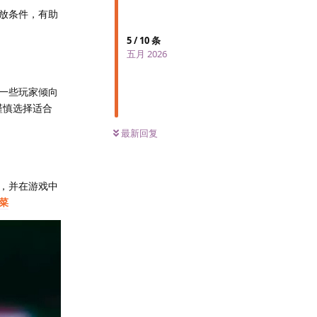
放条件，有助
5
/
10
条
五月 2026
一些玩家倾向
谨慎选择适合
最新回复
，并在游戏中
菜