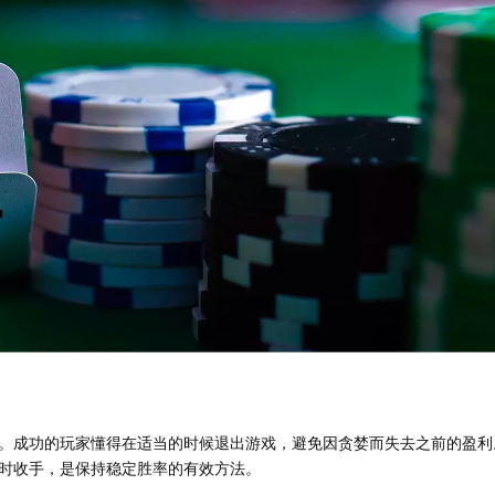
。成功的玩家懂得在适当的时候退出游戏，避免因贪婪而失去之前的盈利
时收手，是保持稳定胜率的有效方法。