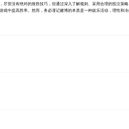
，尽管没有绝对的致胜技巧，但通过深入了解规则、采用合理的投注策略
游戏中提高胜率。然而，务必谨记赌博的本质是一种娱乐活动，理性和冷