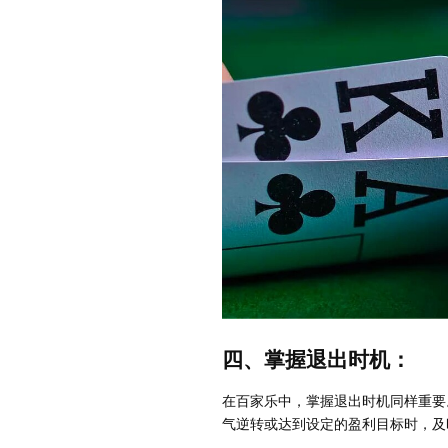
四、掌握退出时机：
在百家乐中，掌握退出时机同样重要
气逆转或达到设定的盈利目标时，及