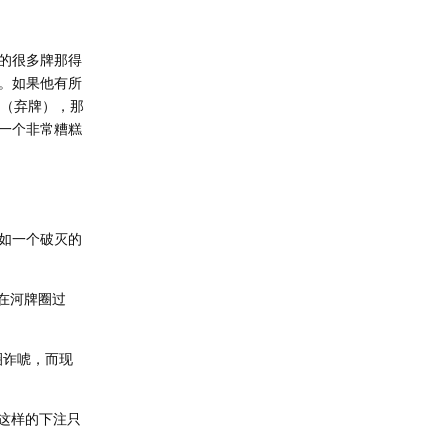
的很多牌那得
。如果他有所
钩（弃牌），那
一个非常糟糕
如一个破灭的
在河牌圈过
圈诈唬，而现
这样的下注只