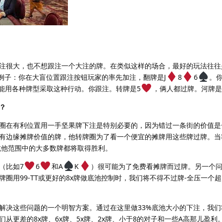
注很大，也不想跟注一个大注的牌。在类似这样的场合，最好的玩法往往
举个例子：你在大盲位置跟注按钮玩家的率先加注，翻牌是J
8
6
。
能用各种牌型采取这种行动。你跟注。转牌是5
，俩人都过牌。河牌是
？
圈在有利位置用一手坚果牌下注是特别必要的，因为错过一条街的价值是
有边缘摊牌价值的牌，他转牌圈为了看一个便宜的摊牌用这些牌过牌。当
抗他范围中的大多数牌都将取得胜利。
（比如7
6
和A
K
）很可能为了免费看摊牌而过牌。另一个
圈用99-TT或更好的8x牌做底池控制时，我们将不得不过牌-全压一个
解决这些问题的一个明智方案。通过在这里做33%底池大小的下注，我们
从更差的8x牌、6x牌、5x牌、2x牌、小于8的对子和一些A高那儿盈利