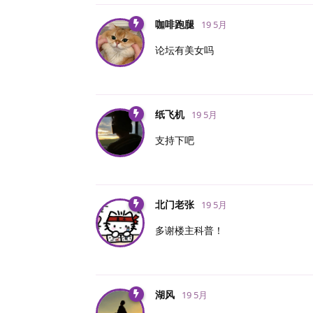
咖啡跑腿
19 5月
论坛有美女吗
纸飞机
19 5月
支持下吧
北门老张
19 5月
多谢楼主科普！
湖风
19 5月