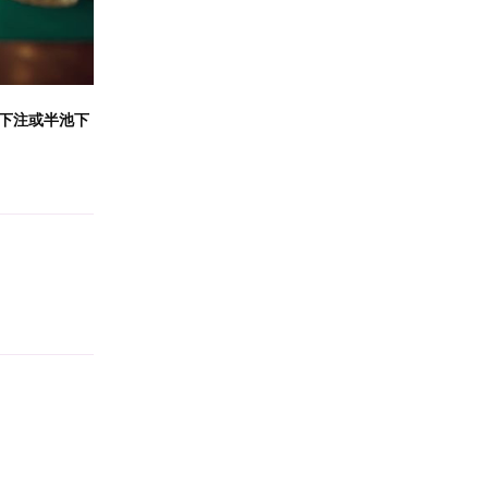
下注或半池下
回复
回复
回复