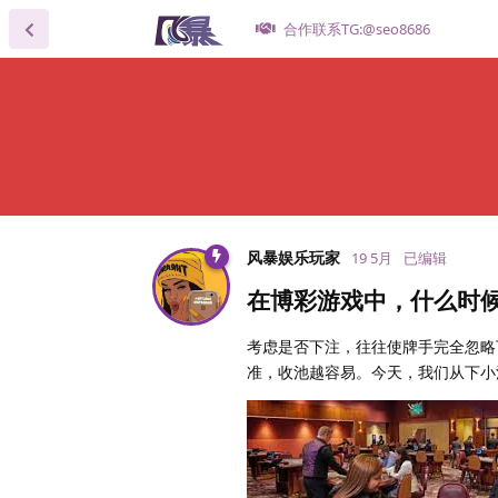
合作联系TG:@seo8686
风暴娱乐玩家
19 5月
已编辑
在博彩游戏中，什么时
考虑是否下注，往往使牌手完全忽略
准，收池越容易。今天，我们从下小