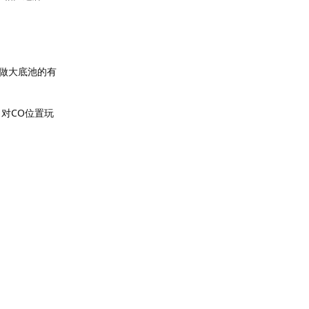
做大底池的有
）对CO位置玩