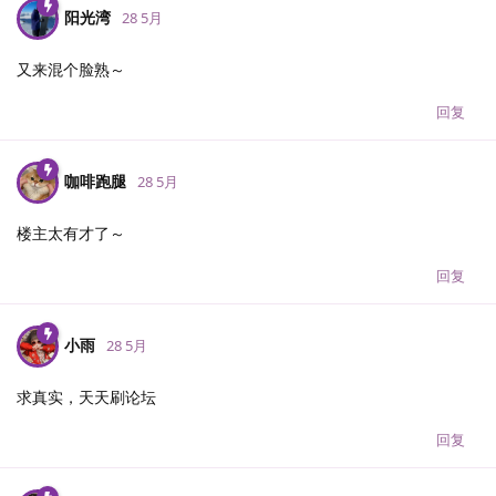
阳光湾
28 5月
又来混个脸熟～
回复
咖啡跑腿
28 5月
楼主太有才了～
回复
小雨
28 5月
求真实，天天刷论坛
回复