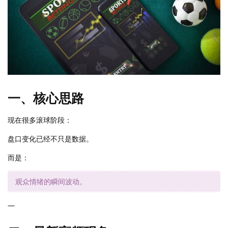
一、核心思路
现在很多滚球阶段：
盘口变化已经不只是数据。
而是：
观众情绪的瞬间波动。
—