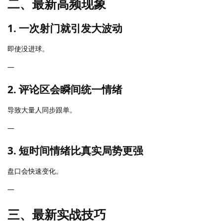
二、最新高频现象
1. 一次射门就引发大波动
即使没进球。
—
2. 评论区会瞬间统一情绪
导致大量人同步跟单。
—
3. 短时间情绪比真实局势更强
盘口会快速变化。
—
三、最新实战技巧