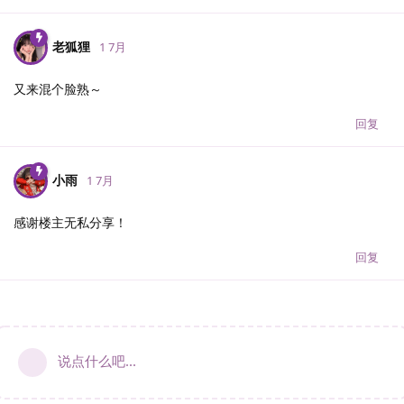
老狐狸
1 7月
又来混个脸熟～
回复
小雨
1 7月
感谢楼主无私分享！
回复
说点什么吧...